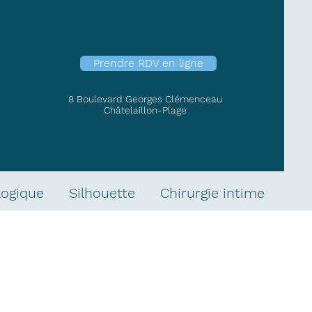
Prendre RDV en ligne
8 Boulevard Georges Clémenceau
Châtelaillon-Plage
logique
Silhouette
Chirurgie intime