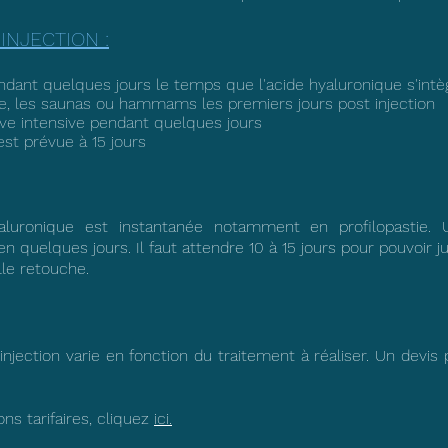
INJECTION :
dant quelques jours le temps que l'acide hyaluronique s'intèg
aire, les saunas ou hammams les premiers jours post injection
tive intensive pendant quelques jours
est prévue à 15 jours
hyaluronique est instantanée notamment en profilopastie
en quelques jours. Il faut attendre 10 à 15 jours pour pouvoir ju
lle retouche.
injection varie en fonction du traitement à réaliser. Un devis
ons tarifaires, cliquez
ici.