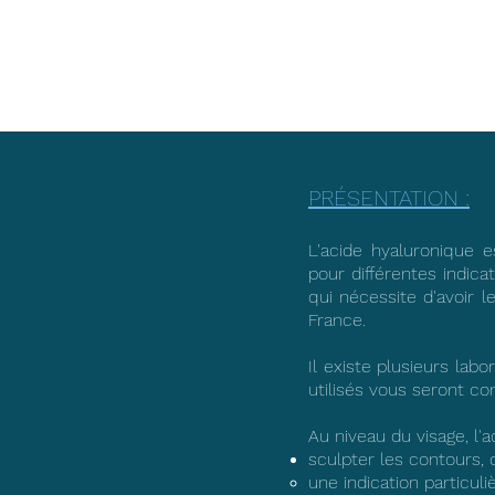
PRÉSENTATION :
L'acide hyaluronique e
pour différentes indicat
qui nécessite d'avoir 
France.
Il existe plusieurs lab
utilisés vous seront 
Au niveau du visage, l'
sculpter les contours, o
une indication particuli