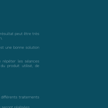
ésultat peut être très
n.
'est une bonne solution
e répéter les séances
u produit utilisé, de
 différents traitements
 seront réalisées