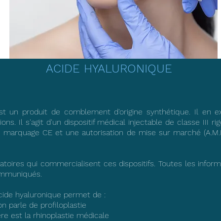
ACIDE HYALURONIQUE
st un produit de comblement d'origine synthétique. Il en e
ions. Il s'agit d'un dispositif médical injectable de classe III
le marquage CE et une autorisation de mise sur marché (A.M.M
oratoires qui commercialisent ces dispositifs. Toutes les inform
communiqués.
acide hyaluronique permet de :
n parle de profiloplastie
ère est la rhinoplastie médicale​