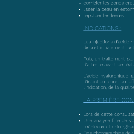
combler les zones creus
lisser la peau en estom
repulper les lèvres
INDICATIONS :
Les injections d'acide
discret initialement jus
Puis, un traitement plu
d'attente avant de réali
L'acide hyaluronique 
d'injection pour un e
l'indication, de la qual
LA PREMIÈRE CON
Lors de cette consultat
Une analyse fine de vot
médicaux et chirurgic
Des photographies de vo