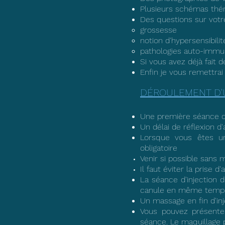
Plusieurs schémas thé
Des questions sur votr
grossesse​
notion d'hypersensibili
pathologies auto-imm
Si vous avez déjà fait d
Enfin je vous remettrai
D
É
ROULEMENT D'
Une première séance d'
Un délai de réflexion d
Lorsque vous êtes un(
obligatoire
Venir si possible sans 
Il faut éviter la prise
La séance d'injection
canule en même temps q
Un massage en fin d'inj
Vous pouvez présenter
séance. Le maquillage 