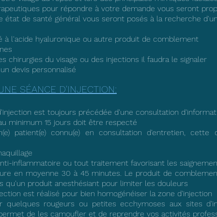
rapeutiques pour répondre à votre demande vous seront pro
e état de santé général vous seront posés à la recherche d'un
té à l'acide hyaluronique ou autre produit de comblement
unes
es chirurgies du visage ou des injections il faudra le signaler
 un devis personnalisé
UNE S
É
ANCE D'
INJECTION:
injection est toujours précédée d'une consultation d'informa
'au minimum 15 jours doit être respecté
e) patient(e) connu(e) en consultation d'entretien, cette 
maquillage
 d'anti-inflammatoire ou tout traitement favorisant les saigneme
 dure en moyenne 30 à 45 minutes. Le produit de comblement
u'un produit anesthésiant pour limiter les douleurs
ection est réalisé pour bien homogénéiser la zone d'injection
 quelques rougeurs ou petites ecchymoses aux sites d'inj
permet de les camoufler et de reprendre vos activités profes