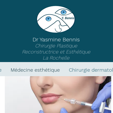
Dr Yasmine Bennis
Chirurgie Plastique
Reconstructrice et Esthétique
La Rochelle
e
Médecine esthétique
Chirurgie dermato