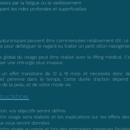
ées par la fatigue ou le vieillissement
pant les rides profondes et superficielles
 hyaluroniques peuvent être commencées relativement tôt. Le r
te pour défatiguer le regard ou traiter un petit sillon nasogénie
s global du visage peut être réalisé avec le lifting médical. C
ser une chirurgie plus invasive.
a un effet transitoire de 12 à 18 mois et nécessite donc d
ffet pérenne dans le temps. Cette durée d'action dépend d
ité de la peau, et de votre mode vie.
SULTATION:
ion, vos objectifs seront définis
re visage sera réalisée et les explications sur les effets des
aux vous seront données
tre visage au repos et lors des principales mimiques faciales