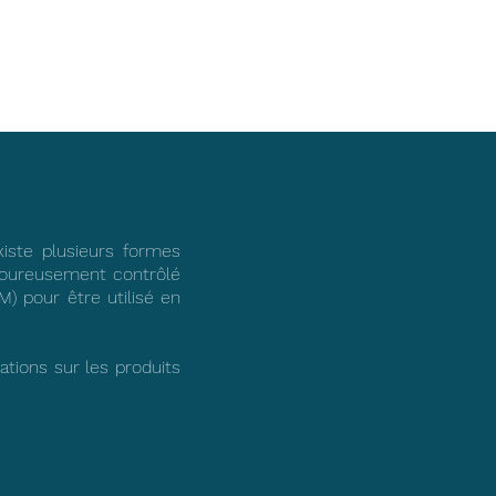
xiste plusieurs formes
 rigoureusement contrôlé
) pour être utilisé en
ations sur les produits